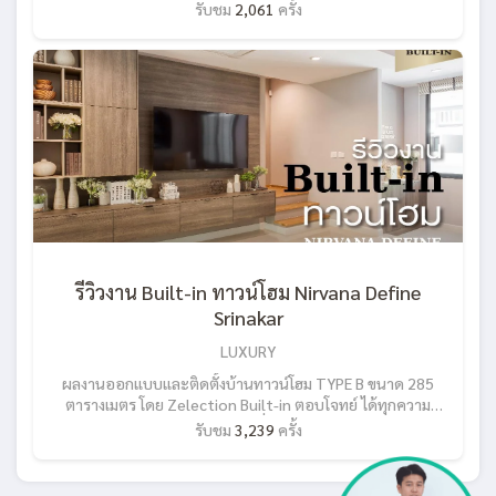
รับชม
2,061
ครั้ง
โดแห่งนี้ตกแต่งในสไตล์ Modern Luxury จากความชื่นชอบของ
ลูกค้าที่หลงใหลในลายหินเป็นพิเศษ Zelection Interior จึงได้
เข้าไปออกแบบและติดตั้ง โดยเน้นวัสดุที่ให้ความหรูหรา ซึ่งใช้วัสดุ
ลายหินแทนการติด Wallpaper รวมไปถึงเฟอร์นิเจอร์ต่างๆ และ
ผสานกับความวาวของโลหะ เติมเต็มความหรูหราได้อย่างลงตัว มี
พื้นที่ห้องขนาด 283 ตร.ม. ในห้องแรกนี้ เริ่มตั้งแต่ โถงทางเข้า กรุ
ด้วยวัสดุลายหิน ทำกรอบล้อมรอบและซ่อนไฟ LED สร้างความสวย
สะดุดตา ทำให้โซนนี้ดูสว่างไม่ทึบตัน เพื่อเข้ามาพบกับความหรูหรา
สร้างความประทับใจตั้งแต่ก้าวแรก ให้กับแขกผู้มาเยือน เมื่อเข้ามา
ด้านในจะเป็นฟังก์ชั่นของ โซนรับประทานอาหาร จัดวางตำแหน่ง
โต๊ะให้ Take View ริมหน้าต่างได้อย่างเต็มที่ ผนังทั้งหมดยังคงกรุ
ด้วยลายหินเพื่อสร้างความต่อเนื่องกัน โดยอีกฝั่งของโต๊ะทานข้าว
Zelection Interior ได้ออกแบบให้มี “ตู้โชว์” เพื่อตอบโจทย์การ
รีวิวงาน Built-in ทาวน์โฮม Nirvana Define
ใช้งานของเจ้าของห้องซึ่งมีของสะสมเยอะ จะได้จัดเก็บของให้ดู
Srinakar
เรียบร้อยสวยงาม โดยออกแบบตู้นี้ด้วยวัสดุลายหินสีดำ เพื่อให้ตัด
กับลายหินสีขาวซึ่งเป็นพื้นหลังของห้อง ทำให้ตู้โชว์นี้ดูสวยโดดเด่น
LUXURY
ขึ้น ใกล้กับโซนรับประทานอาหาร จะเป็นส่วนของ Counter Bar แต่
เดิมตรงกลางเป็นเสาโครงสร้างของอาคารที่อยู่กลางห้อง
ผลงานออกแบบและติดตั้งบ้านทาวน์โฮม TYPE B ขนาด 285
Zelection Interior ได้ออกแบบแก้ปัญหาในจุดนี้ด้วยการ Built-in
ตารางเมตร โดย Zelection Built-in ตอบโจทย์ ได้ทุกความ
กรุลายหินรอบเสา เพื่อเพิ่มความสวยงามและเป็นสัดส่วนในการใช้
ต้องการของคุณลูกค้า ครบ จบ ในที่เดียว! จากโจทย์ของคุณลูกค้า
รับชม
3,239
ครั้ง
งาน แบ่งกั้นเป็นโซน Counter Bar ให้กลายเป็นมุมสุดเก๋ให้กับห้อง
ต้องการพื้นที่อยู่อาศัยสำหรับทุกคนในครอบครัว เน้นฟังก์ชั่นที่ใช้
ด้านในสุดเป็นฟังก์ชั่นของ ห้องนั่งเล่น ซึ่งมีจุดเด่นอยู่ที่ ผนังตกแต่ง
งานจริง อยากใช้พื้นที่ในบ้านใช้เวลาอยู่ร่วมกันทำกิจกรรมต่างๆ ใน
ด้านหลังที่มีการกรุด้วยวัสดุลายหินและทำการต่อลายแบบ
วันหยุดพักผ่อน เช่น ห้องนั่งเล่นที่มีขนาดใหญ่ให้ทุกคนได้รวมตัว