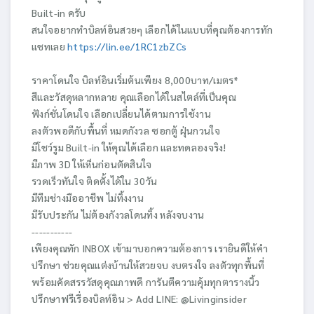
Built-in ครับ
สนใจอยากทำบิลท์อินสวยๆ เลือกได้ในแบบที่คุณต้องการทัก
แชทเลย
https://lin.ee/1RC1zbZCs
ราคาโดนใจ บิลท์อินเริ่มต้นเพียง 8,000บาท/เมตร*
สีและวัสดุหลากหลาย คุณเลือกได้ในสไตล์ที่เป็นคุณ
ฟังก์ชั่นโดนใจ เลือกเปลี่ยนได้ตามการใช้งาน
ลงตัวพอดีกับพื้นที่ หมดกังวล ซอกตู้ ฝุ่นกวนใจ
มีโชว์รูม Built-in ให้คุณได้เลือก และทดลองจริง!
มีภาพ 3D ให้เห็นก่อนตัดสินใจ
รวดเร็วทันใจ ติดตั้งได้ใน 30วัน
มีทีมช่างมืออาชีพ ไม่ทิ้งงาน
มีรับประกัน ไม่ต้องกังวลโดนทิ้ง หลังจบงาน
-----------
เพียงคุณทัก INBOX เข้ามาบอกความต้องการ เรายินดีให้คำ
ปรึกษา ช่วยคุณแต่งบ้านให้สวยจบ งบตรงใจ ลงตัวทุกพื้นที่
พร้อมคัดสรรวัสดุคุณภาพดี การันตีความคุ้มทุกตารางนิ้ว
ปรึกษาฟรีเรื่องบิลท์อิน > Add LINE: @Livinginsider