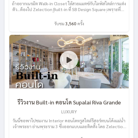
ถ้าอยากเนรมิต Walk-in Closet ให้สวยแมตช์กับไลฟ์สไตล์การแต่ง
ตัว...ต้องไป Zelection Built-in ที่ SB Design Square เพราะที่นี่มี
วัสดุให้เลือกหลายหลายทั้งลายหิน ลายไม้ โลหะ ลายแฟชั่น ซึ่งนำเข้า
มาแบบเอ็กซ์คลูซีฟจากต่างประเทศ รอพร้อมให้คุณเลือกสรรไป
รับชม
3,560
ครั้ง
ออกแบบห้องแต่งตัวให้สวยตรงใจ ที่สำคัญยังมีฟังก์ชั่นภายในก็มีให้
เลือกใช้ได้หลากหลายไม่ว่าจะเป็นช่องโล่งสำหรับเสื้อผ้าชุดสั้นและ
เดรสชุดยาว ตู้เก็บของ, ราวแขวนเสื้อ, ลิ้นชัก, ถาดใส่เครื่องประดับ,
ตู้เก็บรองเท้าและกระเป๋า ซึ่งคุณสามารถเลือกออกแบบให้เหมาะกับ
การใช้งานของคุณได้เป็นอย่างดี Zelection Built-in เป็นแบรนด์
"เฟอร์นิเจอร์ Built-in" นวัตกรรมดีไซน์ล่าสุด พร้อมดูแลงานบิลท์
อินสำหรับทุกห้องสวยของคุณให้เสร็จเร็วทันใจ (เร็วกว่าครึ่งเมื่อ
เทียบกับการทำงานบิลท์อินรูปแบบเดิมๆ) หน้างานสะอาดหมด
ปัญหาฝุ่น และได้งานบิลท์อินสวยโดดเด่นกว่าใคร ด้วยวัสดุนำเข้า
จากต่างประเทศ ถ้าคิดจะแต่งบ้านหรือกำลังหาช่างทำบิลท์อินแบบ
มืออาชีพอยู่ล่ะก็ โทร 088-554-0725 หรือแวะไป Zelection
Built-in ที่ เอสบี ดีไซน์สแควร์ สาขา CDC / พระราม 2 / ราชพฤกษ์
/ บางนา หรือ add LINE มาที่ @Livinginsider อย่าลืมกด
รีวิวงาน Built-in คอนโด Supalai Riva Grande
subscribe ช่องยูทูปของ Zelection Built-in จะได้ไม่พลาดกับ
เรื่องราวดีๆ เกี่ยวกับการ “แต่งบ้าน” สวยด้วย Built-in ได้ที่นี่ !!
LUXURY
https://youtube.com/channel/UCfqMi5_A2L2IdAVpZFfbcXA
วันนี้ขอพาไปชมงาน Interior คอนโดหรูสไตล์รีสอร์ทบนโค้งแม่น้ำ
เจ้าพระยา ย่านพระราม 3 ซึ่งออกแบบและติดตั้ง โดย Zelection
Interior ใครที่กำลังมองหาไอเดียการ Built-in คอนโดสไตล์
Modern Luxury รับรองจะได้ไอเดียดีๆ กลับไปแน่นอนครับ คอน