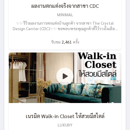
ผลงานตกแต่งจริงจากสาขา CDC
MINIMAL
✨✨รีวิวผลงานการตกแต่งบ้านลูกค้า จากสาขา The Crystal
Design Center (CDC)✨✨ ขอขอบพระคุณลูกค้าที่ไว้วางใจเลือก
ใช้บริการจากทีมงาน SB Built-in ครับ สนใจอยากทำบิลท์อินสวยๆ
เลือกได้ในแบบที่คุณต้องการทักแชทเลย
รับชม
2,461
ครั้ง
https://lin.ee/1RC1zbZCs ราคาโดนใจ บิลท์อินเริ่มต้นเพียง
8,000บาท/เมตร* สีและวัสดุหลากหลาย คุณเลือกได้ในสไตล์ที่เป็น
คุณ ฟังก์ชั่นโดนใจ เลือกเปลี่ยนได้ตามการใช้งาน ลงตัวพอดีกับ
พื้นที่ หมดกังวล ซอกตู้ ฝุ่นกวนใจ มีโชว์รูม Built-in ให้คุณได้เลือก
และทดลองจริง! มีภาพ 3D ให้เห็นก่อนตัดสินใจ รวดเร็วทันใจ ติดตั้ง
ได้ใน 30วัน มีทีมช่างมืออาชีพ ไม่ทิ้งงาน มีรับประกัน ไม่ต้องกังวล
โดนทิ้ง หลังจบงาน ----------- เพียงคุณทัก INBOX เข้ามาบอกความ
ต้องการ เรายินดีให้คำปรึกษา ช่วยคุณแต่งบ้านให้สวยจบ งบตรงใจ
ลงตัวทุกพื้นที่พร้อมคัดสรรวัสดุคุณภาพดี การันตีความคุ้มทุก
ตารางนิ้ว ปรึกษาฟรีเรื่องบิลท์อิน > Add LINE: @Livinginsider ----
--------- #SBBuiltin #sbdesignsquare #เฟอร์นิเจอร์บิลท์อิน
#BuiltinEasy #สวยจบงบตรงใจลงตัวทุกพื้นที่ #ติดตั้งฟรีได้
ใน30วัน #CustomizedFurniture #บิลท์อิน #ตู้เสื้อผ้าบิลท์อิน
เนรมิต Walk-in Closet ให้สวยมีสไตล์
LUXURY