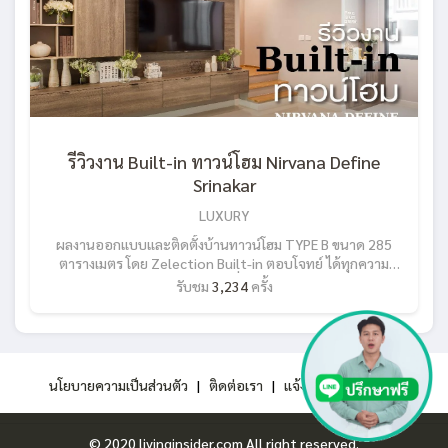
กังวลโดนทิ้ง หลังจบงาน ----------- เพียงคุณทัก INBOX เข้ามาบอก
ความต้องการ เรายินดีให้คำปรึกษา ช่วยคุณแต่งบ้านให้สวยจบ งบ
ตรงใจ ลงตัวทุกพื้นที่พร้อมคัดสรรวัสดุคุณภาพดี การันตีความคุ้ม
ทุกตารางนิ้ว ปรึกษาฟรีเรื่องบิลท์อิน > Add LINE: @Livinginsider
------------- #SBBuiltin #sbdesignsquare #เฟอร์นิเจอร์บิลท์
อิน #BuiltinEasy #สวยจบงบตรงใจลงตัวทุกพื้นที่ #ติดตั้งฟรีได้
ใน30วัน #CustomizedFurniture #บิลท์อิน #ตู้เสื้อผ้าบิลท์อิน
รีวิวงาน Built-in ทาวน์โฮม Nirvana Define
Srinakar
LUXURY
ผลงานออกแบบและติดตั้งบ้านทาวน์โฮม TYPE B ขนาด 285
ตารางเมตร โดย Zelection Built-in ตอบโจทย์ ได้ทุกความ
ต้องการของคุณลูกค้า ครบ จบ ในที่เดียว! จากโจทย์ของคุณลูกค้า
รับชม
3,234
ครั้ง
ต้องการพื้นที่อยู่อาศัยสำหรับทุกคนในครอบครัว เน้นฟังก์ชั่นที่ใช้
งานจริง อยากใช้พื้นที่ในบ้านใช้เวลาอยู่ร่วมกันทำกิจกรรมต่างๆ ใน
วันหยุดพักผ่อน เช่น ห้องนั่งเล่นที่มีขนาดใหญ่ให้ทุกคนได้รวมตัว
หรือแม้กระทั่งวันหยุดสุดพิเศษ ที่จะเชิญญาติๆมาสังสรรค์ ห้องรับ
ประทาอาหาร มีพื้นที่กว้างขวางในการจัดเตรียม สำหรับลูกคนเล็กที่
นโยบายความเป็นส่วนตัว
|
ติดต่อเรา
|
แจ้งปัญหาการใช้งาน
ชื่นชอบการทำอาหาร ห้องครัวที่พร้อมไปด้วยอุปกรณ์ต่างๆ ห้อง
นอนที่ตกแต่งสอดคล้องไลฟ์สไตล์ของผู้อาศัย ทีม Interior จึง
ออกแบบพื้นที่โดยให้ความสำคัญกับไลฟ์สไตล์ของคุณลูกค้าเป็น
© 2020 livinginsider.com All right reserved.