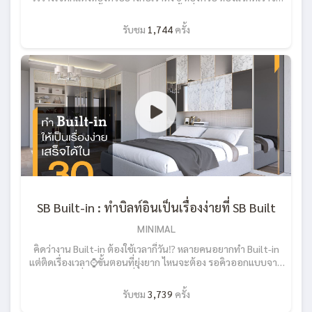
พามาชมกันในวันนี้เป็นห้องขนาดใหญ่ พื้นที่ใช้สอยมากถึง 68 ตร.ม.
มี 2 ห้องนอน 2 ห้องน้ำ เเละ 1 ห้องนั่งเล่น ซึ่งบอกเลยว่าเเอดชอบ
รับชม
1,744
ครั้ง
โครงการนี้มากๆ เพราะเขาเเบ่งพื้นที่การใช้สอยภายในห้องได้อย่าง
ลงตัว ไม่ปล่อยให้เสียพื้นที่ไปอย่างเปล่าประโยชน์ การตกเเต่ง
ภายในห้องนี้เราเน้นไปที่สีสันสดใส โดยเราเลือกเอาโทนสีเหลืองมา
ใช้กับลายไม้สีอ่อน ซึ่งช่วยทำให้ห้องมีความเป็นเเฟชั่นทันสมัย เเต่ก็
ยังเเฝงไว้ซึ่งความอบอุ่นอย่างกลมกลืน ยิ่งเวลาเเสงเเดดสาดส่องเข้า
มาภายในห้อง จะทำให้ห้องดูสว่าง ละมุน เหมาะกับเป็นที่พักผ่อน
เป็นที่สุด เเต่ถ้าใครกังวลว่าจะฉูดฉาดเกินไป ก็สามารถปรับเปลี่ยน
วัสดุให้เป็นเฉดสีหรือลายไม้ที่ชอบได้เลยครับ เเละสำหรับลูกบ้าน
โครงการ One9Five ที่เป็นโพสต์นี้ ทางโครงการเขาอำนวยความ
สะดวกให้กับลูกบ้านทุกท่านด้วยเเพคเกจตกเเต่งห้องสวยเหมือนห้อง
ตัวอย่างด้วยราคาสุดพิเศษ ช่วยให้ลูกบ้านเข้าอยู่พร้อมห้องสวยได้
ทันที ไม่ต้องเหนื่อย วุ่นวายกับการหาผู้รับเหมา เเละปวดหัวกับการ
ควบคุมงานตกเเต่งด้วยตนเอง เพราะทางโครงการจะช่วยดูเเล
SB Built-in : ทำบิลท์อินเป็นเรื่องง่ายที่ SB Built
แทนคุณในทุกขั้นตอน
MINIMAL
คิดว่างาน Built-in ต้องใช้เวลากี่วัน⁉ หลายคนอยากทำ Built-in
แต่ติดเรื่องเวลา⌚ขั้นตอนที่ยุ่งยาก ไหนจะต้อง รอคิวออกแบบจาก
Interior รอสั่งผลิตสินค้าที่อาจจะใช้เวลายาวนาน ปัญหาคุณภาพ
สินค้าและความเรียบร้อยในการติดตั้งตามมาให้ปวดหัว (ถ้าหากเจอ
รับชม
3,739
ครั้ง
บริษัทที่ไม่ได้มาตรฐาน) ปัญหาผู้รับเหมาทิ้งงานที่มีให้เห็นเป็นประจำ