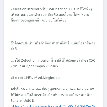
Zelection Interior นวัตกรรม Interior Built-in ดีไซน์หรู
เพื่อบ้านสวยแตกต่างอย่างมีระดับ ตอบโจทย์ ได้ทุกความ
ต้องการของคุณลูกค้า ครบ จบ ในที่เดียว
ถ้าคิดจะแต่งบ้านหรือกำลังหาช่างทำบิลท์อินแบบมืออาชีพอยู่
ล่ะก็
แวะไป Zelection Interior ที่ เอสบี ดีไซน์สแควร์ สาขา CDC
/ พระราม 2 / ราชพฤกษ์ / บางนา
หรือ add LINE มาที่ @Livinginsider
อย่าลืมกด subscribe ช่องยูทูปของ Zelection Interior จะ
ได้ไม่พลาดกับเรื่องราวดีๆ เกี่ยวกับการ “แต่งบ้าน” สวยด้วย
Built-in ได้ที่นี่ !!
https://youtube.com/channel/UCfqMi5_A2L2IdAVpZF