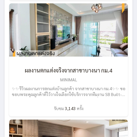
‼แต่ถ้าใช้บริการจาก SB Built-in เราการันตีคุณภาพสินค้าด้วย
ประสบการณ์และชื่อเสียงที่มีมายาวนาน แถมขั้นตอนก็สะดวกที่ไม่
ยุ่งยาก ติดตั้งเสร็จได้ภายใน 30 วัน! #SBBuiltin
#sbdesignsquare #เฟอร์นิเจอร์บิลท์อิน
#CustomizedFurniture #บิวท์อิน #บิลท์อิน
ผลงานตกแต่งจริงจากสาขาบางนา กม.4
MINIMAL
✨✨รีวิวผลงานการตกแต่งบ้านลูกค้า จากสาขาบางนา กม.4✨✨ ขอ
ขอบพระคุณลูกค้าที่ไว้วางใจเลือกใช้บริการจากทีมงาน SB Built-in
ครับ สนใจอยากทำบิลท์อินสวยๆ เลือกได้ในแบบที่คุณต้องการทัก
แชทเลย https://lin.ee/1RC1zbZCs ราคาโดนใจ บิลท์อินเริ่มต้น
รับชม
3,143
ครั้ง
เพียง 8,000บาท/เมตร* สีและวัสดุหลากหลาย คุณเลือกได้ในสไตล์
ที่เป็นคุณ ฟังก์ชั่นโดนใจ เลือกเปลี่ยนได้ตามการใช้งาน ลงตัวพอดี
กับพื้นที่ หมดกังวล ซอกตู้ ฝุ่นกวนใจ มีโชว์รูม Built-in ให้คุณได้
เลือก และทดลองจริง! มีภาพ 3D ให้เห็นก่อนตัดสินใจ รวดเร็วทันใจ
ติดตั้งได้ใน 30วัน มีทีมช่างมืออาชีพ ไม่ทิ้งงาน มีรับประกัน ไม่ต้อง